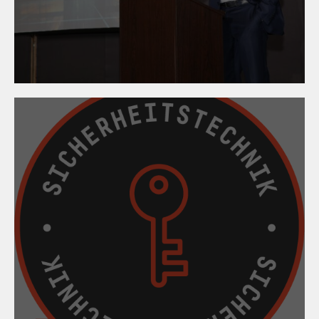
Metallbautag &
Metallbaupreis 2024
09. April 2024
Mein Aufsperrdienst -
Hotline und App gegen
unseriöse Anbieter!