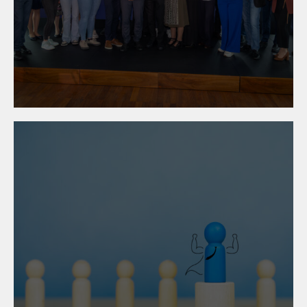
23. April 2026
Best-of-Talent 2026:
Österreichs beste Lehrlinge
ausgezeichnet
16. März 2026
Tag der offenen Tür und
Nachwuchswettbewerb an
der Fachberufsschule