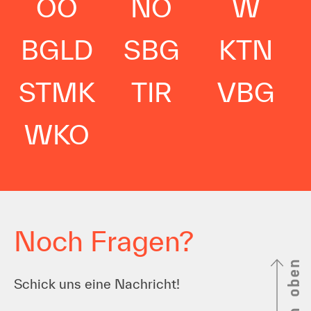
OÖ
NÖ
W
BGLD
SBG
KTN
STMK
TIR
VBG
WKO
Noch Fragen?
nach oben
Schick uns eine Nachricht!