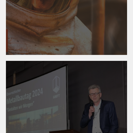
24. April 2024
wîse up - Fachwissen zum
Lehrberuf Metalltechnik an
einem Ort!
22. April 2024
#metalltechnik on top! -
Österreichischer