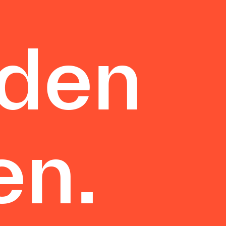
 den
en.