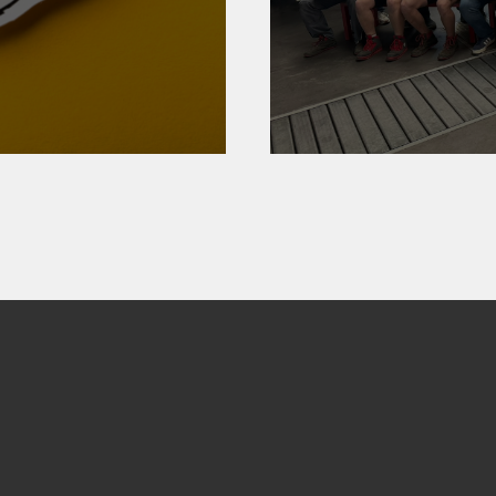
d Handwerk
05. Mai 202
rheit für
Niederö
Spitze