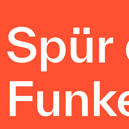
Spür
Funk