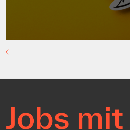
BUAG-Novelle: Gewerbe un
begrüßen mehr Rechtssiche
Betriebe
Jobs mit