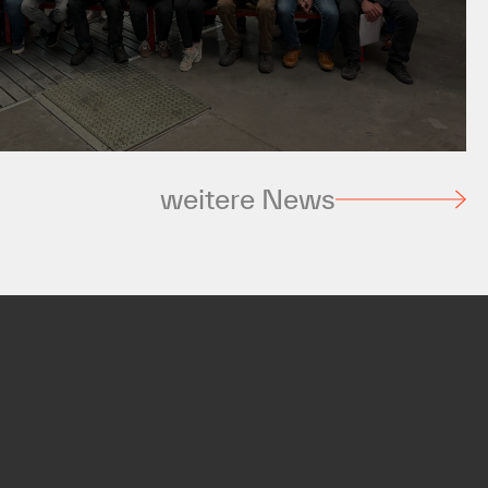
6
sterreichs Lehrlinge zeigen
nleistungen in Mistelbach
weitere News