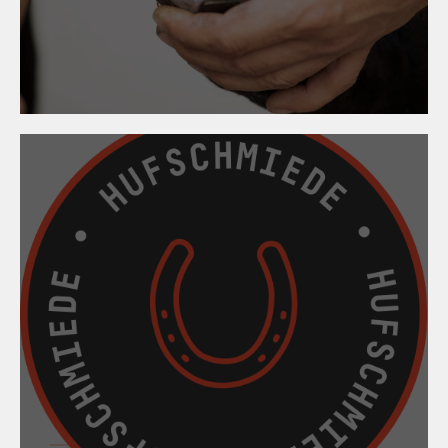
Hufschmied:innen -
immaterielles Kulturerbe!
13. März 2024
Hufbeschlagskurs
2024/2025