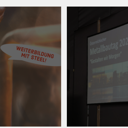
22. April 202
Lehrberuf
#metalltech
 Ort!
Metallba