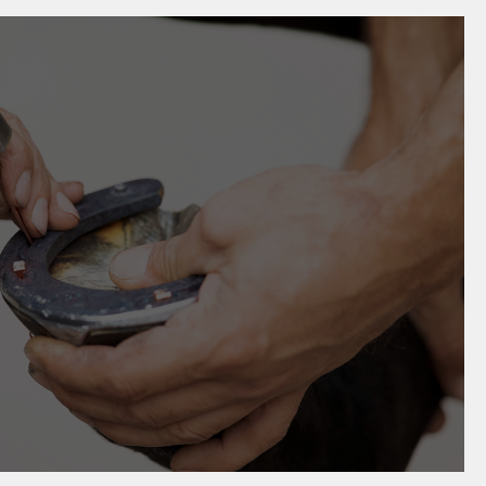
4
nen - immaterielles Kulturerbe!