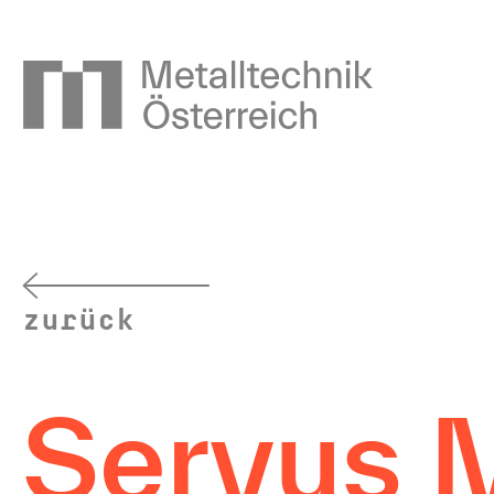
zurück
Servus M