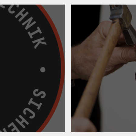
ne und App
09. April 202
eter!
Hufschmied:in