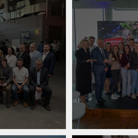
23. April 202
ge zeigen
Best-of-Ta
telbach
Leh